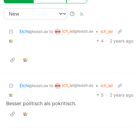
ich_iel
Elchi
to
•
ich_iel
@feddit.de
@feddit.de
4
·
2 years ago
ich_iel
Elchi
to
•
ich_iel
@feddit.de
@feddit.de
5
·
2 years ago
Besser politisch als pokritisch.