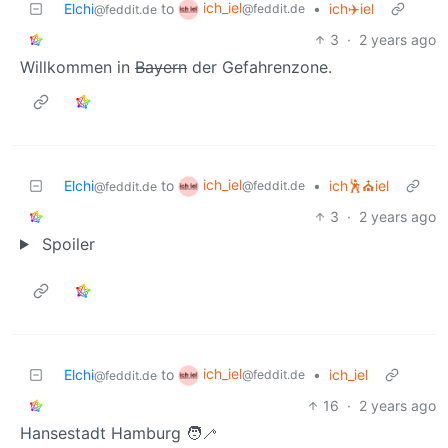
ich_iel
Elchi
to
•
ich✈️iel
@feddit.de
@feddit.de
3
·
2 years ago
Willkommen in
Bayern
der Gefahrenzone.
ich_iel
Elchi
to
•
ich🕺⛪iel
@feddit.de
@feddit.de
3
·
2 years ago
Spoiler
ich_iel
Elchi
to
•
ich_iel
@feddit.de
@feddit.de
16
·
2 years ago
Hansestadt Hamburg 🧑‍🦯