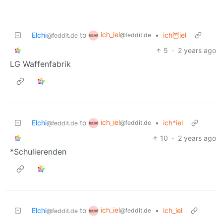
ich_iel
Elchi
to
•
ich🦉iel
@feddit.de
@feddit.de
5
·
2 years ago
LG Waffenfabrik
ich_iel
Elchi
to
•
ich*iel
@feddit.de
@feddit.de
10
·
2 years ago
*Schulierenden
ich_iel
Elchi
to
•
ich_iel
@feddit.de
@feddit.de