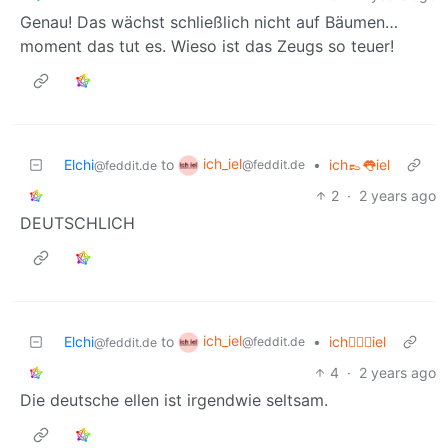
Genau! Das wächst schließlich nicht auf Bäumen…
moment das tut es. Wieso ist das Zeugs so teuer!
ich_iel
Elchi
to
•
ich👞👅iel
@feddit.de
@feddit.de
2
·
2 years ago
DEUTSCHLICH
ich_iel
Elchi
to
•
ich🙋🏼‍♂️iel
@feddit.de
@feddit.de
4
·
2 years ago
Die deutsche ellen ist irgendwie seltsam.