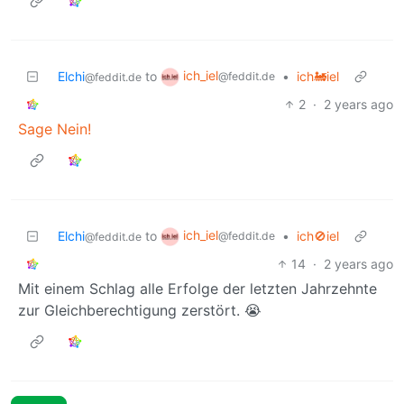
ich_iel
Elchi
to
•
ich🚂iel
@feddit.de
@feddit.de
2
·
2 years ago
Sage Nein!
ich_iel
Elchi
to
•
ich🚫iel
@feddit.de
@feddit.de
14
·
2 years ago
Mit einem Schlag alle Erfolge der letzten Jahrzehnte
zur Gleichberechtigung zerstört. 😭