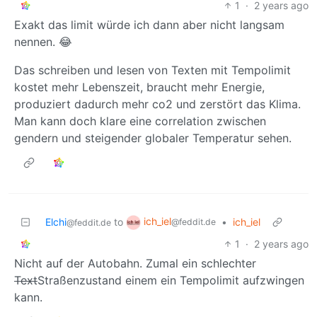
1
·
2 years ago
Exakt das limit würde ich dann aber nicht langsam
nennen. 😂
Das schreiben und lesen von Texten mit Tempolimit
kostet mehr Lebenszeit, braucht mehr Energie,
produziert dadurch mehr co2 und zerstört das Klima.
Man kann doch klare eine correlation zwischen
gendern und steigender globaler Temperatur sehen.
ich_iel
Elchi
to
•
ich_iel
@feddit.de
@feddit.de
1
·
2 years ago
Nicht auf der Autobahn. Zumal ein schlechter
Text
Straßenzustand einem ein Tempolimit aufzwingen
kann.