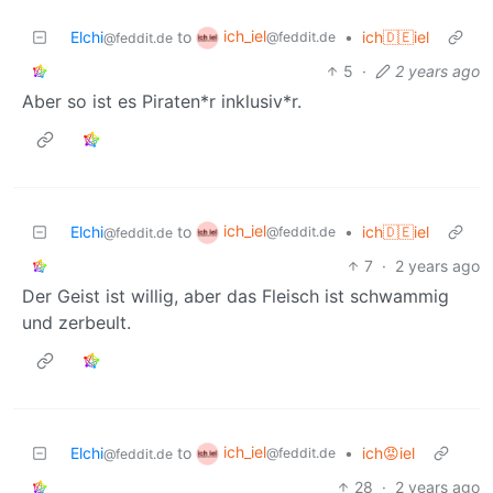
ich_iel
Elchi
to
•
ich🇩🇪iel
@feddit.de
@feddit.de
5
·
2 years ago
Aber so ist es Piraten*r inklusiv*r.
ich_iel
Elchi
to
•
ich🇩🇪iel
@feddit.de
@feddit.de
7
·
2 years ago
Der Geist ist willig, aber das Fleisch ist schwammig
und zerbeult.
ich_iel
Elchi
to
•
ich😡iel
@feddit.de
@feddit.de
28
·
2 years ago