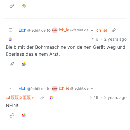
ich_iel
Elchi
to
•
ich_iel
@feddit.de
@feddit.de
6
·
2 years ago
Bleib mit der Bohrmaschine von deinen Gerät weg und
überlass das einem Arzt.
ich_iel
Elchi
to
•
@feddit.de
@feddit.de
ich🇬🇧⚔️🇩🇪iel
16
·
2 years ago
NEIN!