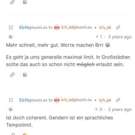
ich_iel
Elchi
to
•
ich_iel
@feddit.de
@feddit.de
1
·
2 years ago
Mehr schnell, mehr gut. Worte machen Brrr 😀
Es geht ja ums generelle maximal limit. In Großstädten
sollte das auch so schon nicht
möglich
erlaubt sein.
ich_iel
Elchi
to
•
ich_iel
@feddit.de
@feddit.de
3
·
2 years ago
Ist doch coherent. Gendern ist ein sprachliches
Tempolimit.