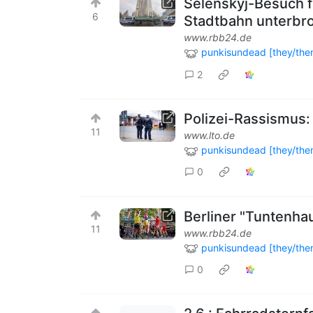
Selenskyj-Besuch f
6
Stadtbahn unterbr
www.rbb24.de
punkisundead [they/the
2
Polizei-Rassismus:
11
www.lto.de
punkisundead [they/the
0
Berliner "Tuntenhau
11
www.rbb24.de
punkisundead [they/the
0