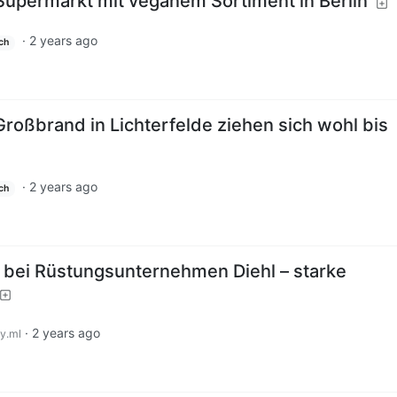
Supermarkt mit veganem Sortiment in Berlin
·
2 years ago
ch
roßbrand in Lichterfelde ziehen sich wohl bis
·
2 years ago
ch
d bei Rüstungsunternehmen Diehl – starke
·
2 years ago
y.ml