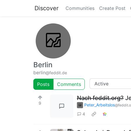
Discover
Communities
Create Post
Berlin
berlin
@feddit.de
Posts
Comments
Nach feddit.org?
Je
9
Peter_Arbeitslos
@feddit.o
4