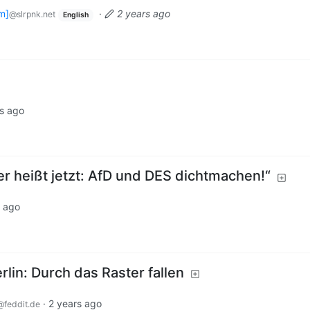
m]
·
2 years ago
@slrpnk.net
English
s ago
er heißt jetzt: AfD und DES dichtmachen!“
s ago
rlin: Durch das Raster fallen
·
2 years ago
@feddit.de