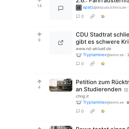
2.6.: Fahrradsternf
14
spatz
@discuss.tchncs.de
0
CDU Stadtrat schl
9
gibt es schwere Kri
www.nd-aktuell.de
Tryptaminev
·
@lemm.ee
0
Petition zum Rückt
4
an Studierenden
chng.it
Tryptaminev
@lemm.ee
D
0