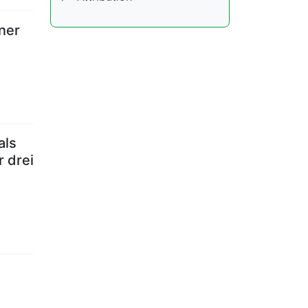
iner
als
r drei