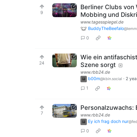
Berliner Clubs von
9
Mobbing und Diskr
www.tagesspiegel.de
BuddyTheBeefalo
@lemm
0
Wie ein antifaschist
24
Szene sorgt
www.rbb24.de
b00m
·
2 yea
@kbin.social
1
Personalzuwachs: 
7
www.rbb24.de
Ey ich frag doch nur
@fed
0