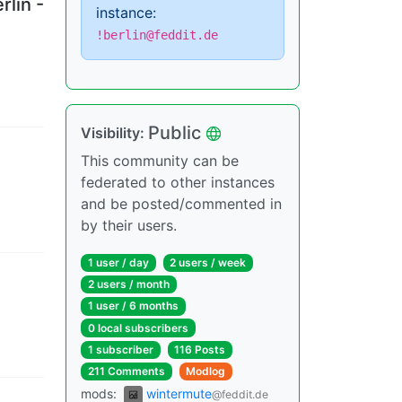
lin -
instance:
!berlin@feddit.de
Public
Visibility
:
This community can be
federated to other instances
and be posted/commented in
by their users.
1 user
/
day
2 users
/
week
2 users
/
month
1 user
/
6 months
0 local subscribers
1 subscriber
116 Posts
211 Comments
Modlog
mods
:
wintermute
@feddit.de