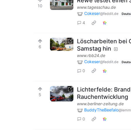
Rewe testet einen 
10
www.tagesschau.de
Cokeser
@feddit.de
Deuts
4
Löscharbeiten bei G
6
Samstag hin
www.rbb24.de
Cokeser
@feddit.de
Deuts
0
Lichterfelde: Bran
5
Rauchentwicklung
www.berliner-zeitung.de
BuddyTheBeefalo
@lemm
0