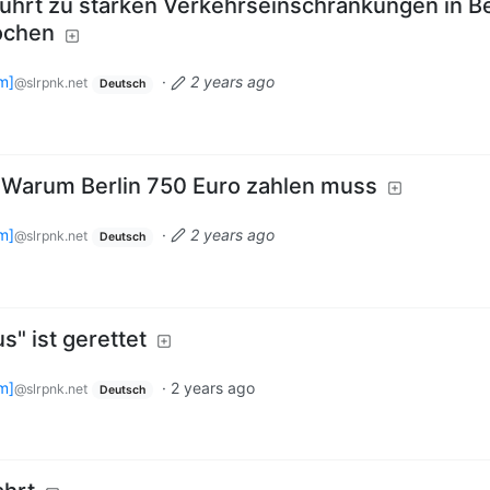
ührt zu starken Verkehrseinschränkungen in Ber
ochen
m]
·
2 years ago
@slrpnk.net
Deutsch
 Warum Berlin 750 Euro zahlen muss
m]
·
2 years ago
@slrpnk.net
Deutsch
s" ist gerettet
m]
·
2 years ago
@slrpnk.net
Deutsch