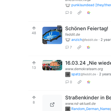
punkisundead [they/the
0
Schönen Feiertag!
48
feddit.de
anzich
·
2 year
@feddit.de
7
16.03.24 „Nie wied
13
www.demokrateam.org
spatz
·
2 year
@feddit.de
0
Straßenkinder in Be
8
www.nd-aktuell.de
Random_German_Name