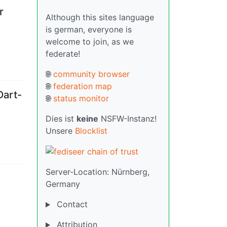
r
Although this sites language
is german, everyone is
welcome to join, as we
federate!
🌐
community browser
🌐
federation map
Dart-
🌐
status monitor
Dies ist
keine
NSFW-Instanz!
Unsere
Blocklist
Server-Location: Nürnberg,
Germany
Contact
Attribution