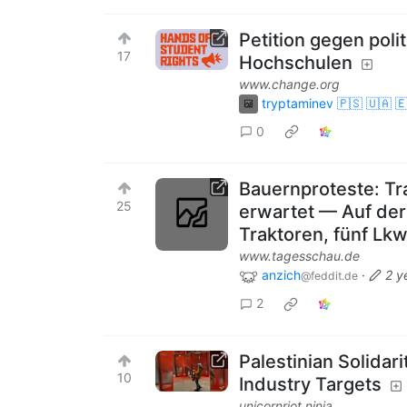
Petition gegen poli
17
Hochschulen
www.change.org
tryptaminev 🇵🇸 🇺🇦 
0
Bauernproteste: Tra
25
erwartet — Auf der 
Traktoren, fünf Lk
www.tagesschau.de
anzich
·
2 y
@feddit.de
2
Palestinian Solidar
10
Industry Targets
unicornriot.ninja