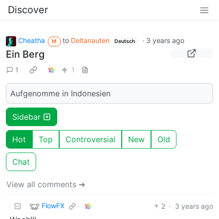
Discover
Cheatha
to
Deltanauten
·
3 years ago
M
Deutsch
Ein Berg
1
1
Aufgenomme in Indonesien
Sidebar
Hot
Top
Controversial
New
Old
Chat
View all comments ➔
FlowFX
2
·
3 years ago