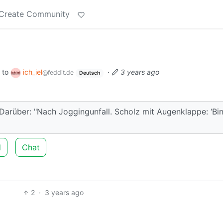
Create Community
to
ich_iel
·
3 years ago
@feddit.de
Deutsch
 Darüber: "Nach Joggingunfall. Scholz mit Augenklappe: ‘Bi
d
Chat
2
·
3 years ago