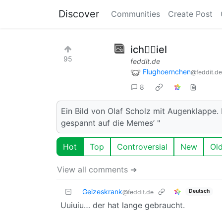
Discover
Communities
Create Post
ich🏴‍☠️iel
95
feddit.de
Flughoernchen
@feddit.de
8
Ein Bild von Olaf Scholz mit Augenklappe.
gespannt auf die Memes’ "
Hot
Top
Controversial
New
Ol
View all comments ➔
Geizeskrank
Deutsch
@feddit.de
Uuiuiu… der hat lange gebraucht.