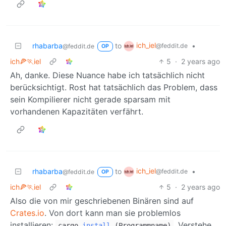
ich_iel
rhabarba
to
•
@feddit.de
@feddit.de
OP
ich🍕🏃iel
5
·
2 years ago
Ah, danke. Diese Nuance habe ich tatsächlich nicht
berücksichtigt. Rost hat tatsächlich das Problem, dass
sein Kompilierer nicht gerade sparsam mit
vorhandenen Kapazitäten verfährt.
ich_iel
rhabarba
to
•
@feddit.de
@feddit.de
OP
ich🍕🏃iel
5
·
2 years ago
Also die von mir geschriebenen Binären sind auf
Crates.io
. Von dort kann man sie problemlos
installieren:
. Verstehe
cargo
install
(Programmname)