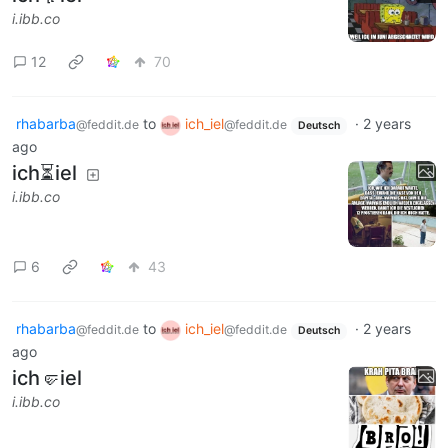
i.ibb.co
12
70
rhabarba
to
ich_iel
·
2 years
@feddit.de
@feddit.de
Deutsch
ago
ich⏳iel
i.ibb.co
6
43
rhabarba
to
ich_iel
·
2 years
@feddit.de
@feddit.de
Deutsch
ago
ich🤛iel
i.ibb.co