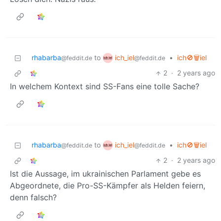
ich_iel
rhabarba
to
•
ich🚫🗑️iel
@feddit.de
@feddit.de
2
·
2 years ago
In welchem Kontext sind SS-Fans eine tolle Sache?
ich_iel
rhabarba
to
•
ich🚫🗑️iel
@feddit.de
@feddit.de
2
·
2 years ago
Ist die Aussage, im ukrainischen Parlament gebe es
Abgeordnete, die Pro-SS-Kämpfer als Helden feiern,
denn falsch?