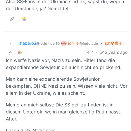
Also SS-Fans in der Ukraine sind ok, sagst du, wegen
der Umstände, ja? Gemeldet.
ich_iel
rhabarba
to
•
ich🚫🗑️iel
@feddit.de
@feddit.de
4
·
2 years ago
Ich werfe Nazis vor, Nazis zu sein. Hitler fand die
expandierende Sowjetunion auch nicht so prickelnd.
Man kann eine expandierende Sowjetunion
bekämpfen, OHNE Nazi zu sein. Wissen viele nicht. Vor
allem in der Ukraine, wie es scheint.
Memo an mich selbst: Die SS geil zu finden ist in
diesem Unter ok, wenn man gleichzeitig Putin hasst.
Alter.
Lösch dich. Nazis raus.