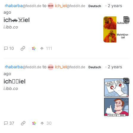
rhabarba
to
ich_iel
·
2 years
@feddit.de
@feddit.de
Deutsch
ago
ich🚗☠️iel
i.ibb.co
10
111
rhabarba
to
ich_iel
·
2 years
@feddit.de
@feddit.de
Deutsch
ago
ich🕵️‍♂️iel
i.ibb.co
37
30