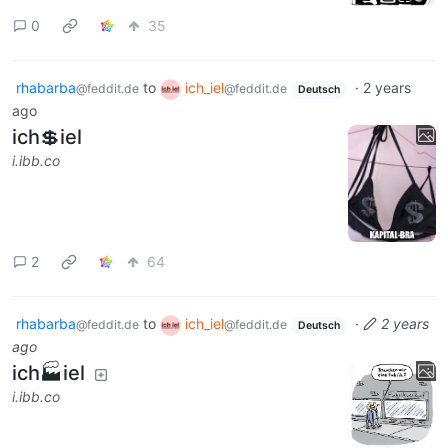
0
35
rhabarba
to
ich_iel
·
2 years
@feddit.de
@feddit.de
Deutsch
ago
ich💲iel
i.ibb.co
2
64
rhabarba
to
ich_iel
·
2 years
@feddit.de
@feddit.de
Deutsch
ago
ich🏭iel
i.ibb.co