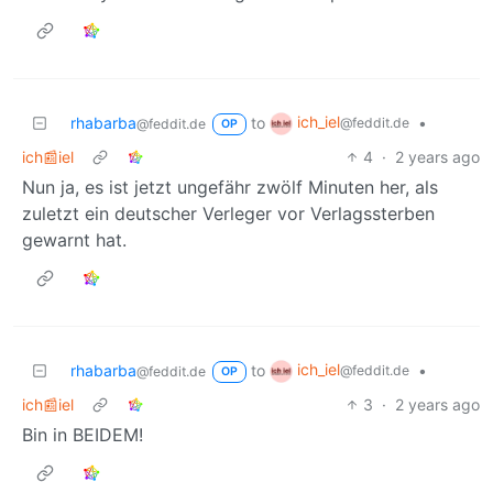
ich_iel
rhabarba
to
•
@feddit.de
@feddit.de
OP
ich📰iel
4
·
2 years ago
Nun ja, es ist jetzt ungefähr zwölf Minuten her, als
zuletzt ein deutscher Verleger vor Verlagssterben
gewarnt hat.
ich_iel
rhabarba
to
•
@feddit.de
@feddit.de
OP
ich📰iel
3
·
2 years ago
Bin in BEIDEM!