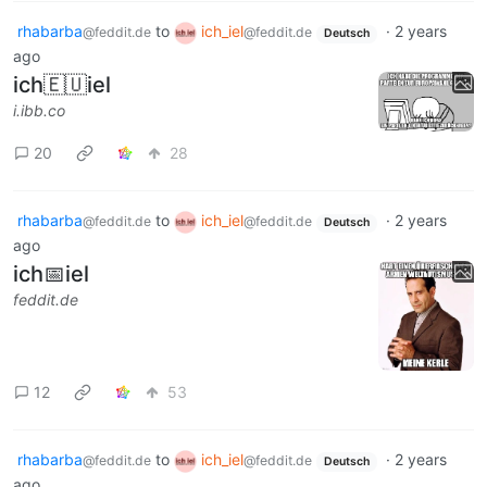
rhabarba
to
ich_iel
·
2 years
@feddit.de
@feddit.de
Deutsch
ago
ich🇪🇺iel
i.ibb.co
20
28
rhabarba
to
ich_iel
·
2 years
@feddit.de
@feddit.de
Deutsch
ago
ich📅iel
feddit.de
12
53
rhabarba
to
ich_iel
·
2 years
@feddit.de
@feddit.de
Deutsch
ago