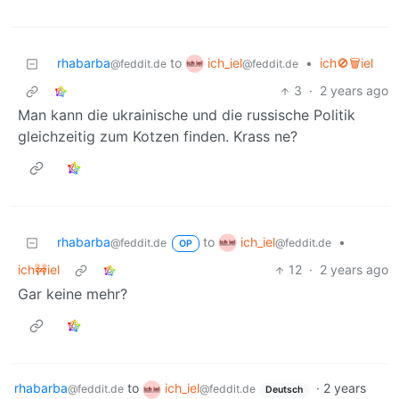
ich_iel
rhabarba
to
•
ich🚫🗑️iel
@feddit.de
@feddit.de
3
·
2 years ago
Man kann die ukrainische und die russische Politik
gleichzeitig zum Kotzen finden. Krass ne?
ich_iel
rhabarba
to
•
@feddit.de
@feddit.de
OP
ich🚧iel
12
·
2 years ago
Gar keine mehr?
rhabarba
to
ich_iel
·
2 years
@feddit.de
@feddit.de
Deutsch