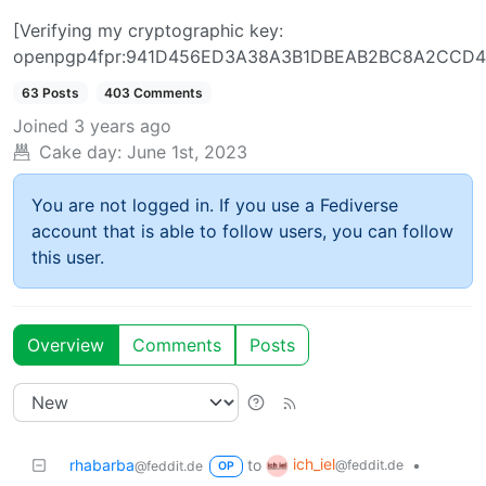
[Verifying my cryptographic key:
openpgp4fpr:941D456ED3A38A3B1DBEAB2BC8A2CCD4
63 Posts
403 Comments
Joined
3 years ago
Cake day:
June 1st, 2023
You are not logged in. If you use a Fediverse
account that is able to follow users, you can follow
this user.
Overview
Comments
Posts
ich_iel
rhabarba
to
•
@feddit.de
@feddit.de
OP