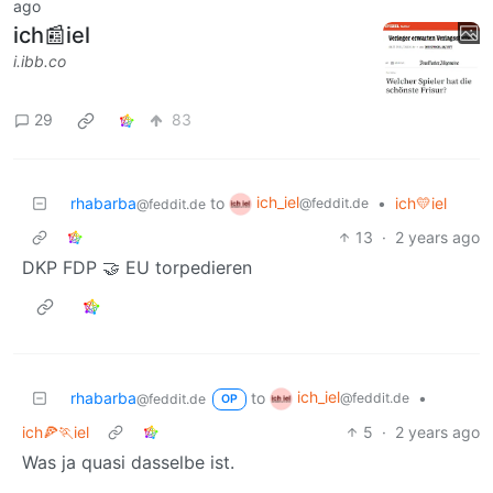
ago
ich📰iel
i.ibb.co
29
83
ich_iel
rhabarba
to
•
ich💛iel
@feddit.de
@feddit.de
13
·
2 years ago
DKP FDP 🤝 EU torpedieren
ich_iel
rhabarba
to
•
@feddit.de
@feddit.de
OP
ich🍕🏃iel
5
·
2 years ago
Was ja quasi dasselbe ist.