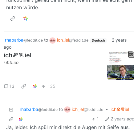
nutzen würde.
rhabarba
to
ich_iel
·
2 years
@feddit.de
@feddit.de
Deutsch
ago
ich🍕🏃iel
i.ibb.co
13
135
ich_iel
rhabarba
to
•
ich🚫🗑️iel
@feddit.de
@feddit.de
1
·
2 years ago
Ja, leider. Ich spül mir direkt die Augen mit Seife aus.