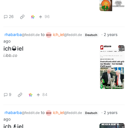
26
96
rhabarba
to
ich_iel
·
2 years
@feddit.de
@feddit.de
Deutsch
ago
ich🥃iel
i.ibb.co
9
84
rhabarba
to
ich_iel
·
2 years
@feddit.de
@feddit.de
Deutsch
ago
ich👴iel