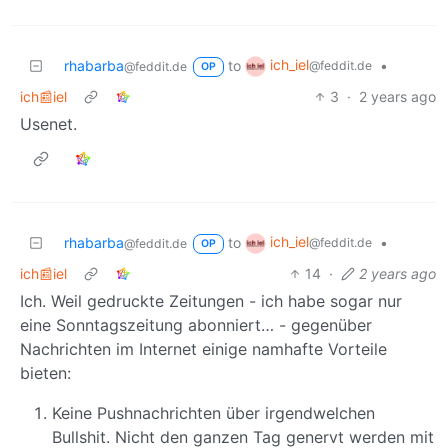
ich_iel
rhabarba
to
•
@feddit.de
@feddit.de
OP
ich📰iel
3
·
2 years ago
Usenet.
ich_iel
rhabarba
to
•
@feddit.de
@feddit.de
OP
ich📰iel
14
·
2 years ago
Ich. Weil gedruckte Zeitungen - ich habe sogar nur
eine Sonntagszeitung abonniert… - gegenüber
Nachrichten im Internet einige namhafte Vorteile
bieten:
Keine Pushnachrichten über irgendwelchen
Bullshit. Nicht den ganzen Tag genervt werden mit