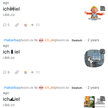
ago
ich🚧iel
i.ibb.co
5
55
rhabarba
to
ich_iel
·
2 years
@feddit.de
@feddit.de
Deutsch
ago
ich🐛iel
i.ibb.co
9
70
rhabarba
to
ich_iel
·
2 years
@feddit.de
@feddit.de
Deutsch
ago
ich🌊iel
i.ibb.co