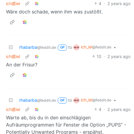
ich📰iel
4
·
2 years ago
Wäre doch schade, wenn ihm was zustößt.
ich_iel
rhabarba
to
•
@feddit.de
@feddit.de
OP
ich📰iel
10
·
2 years ago
An der Frisur?
ich_iel
rhabarba
to
•
@feddit.de
@feddit.de
OP
ich📰iel
4
·
2 years ago
Warte ab, bis du in den einschlägigen
Aufräumprogrammen für Fenster die Option „PUPS“ -
Potentially Unwanted Programs - erspähst.