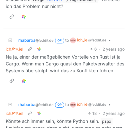
ich das Problem nur nicht?
ich_iel
rhabarba
to
•
@feddit.de
@feddit.de
OP
ich🍕🏃iel
6
·
2 years ago
Na ja, einer der maßgeblichen Vorteile von Rust ist ja
Cargo. Wenn man Cargo quasi den Paketverwalter des
Systems überstülpt, wird das zu Konflikten führen.
ich_iel
rhabarba
to
•
@feddit.de
@feddit.de
OP
ich🍕🏃iel
18
·
2 years ago
Könnte schlimmer sein, könnte Python sein.
pipx
funktioniert genau dann nicht, wenn man es echt gern