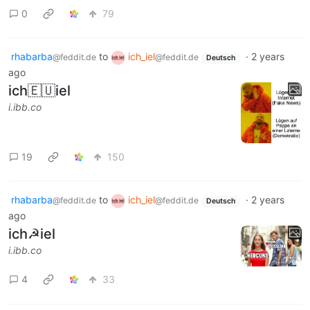
0
79
rhabarba
to
ich_iel
·
2 years
@feddit.de
@feddit.de
Deutsch
ago
ich🇪🇺iel
i.ibb.co
19
150
rhabarba
to
ich_iel
·
2 years
@feddit.de
@feddit.de
Deutsch
ago
ich☭iel
i.ibb.co
4
33