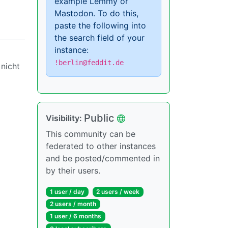
example Lemmy or
Mastodon. To do this,
paste the following into
the search field of your
instance:
!berlin@feddit.de
 nicht
Public
Visibility:
This community can be
federated to other instances
and be posted/commented in
by their users.
1 user / day
2 users / week
2 users / month
1 user / 6 months