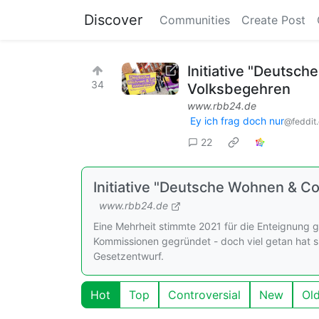
Discover
Communities
Create Post
Initiative "Deutsc
34
Volksbegehren
www.rbb24.de
Ey ich frag doch nur
@feddit
22
Initiative "Deutsche Wohnen & C
www.rbb24.de
Eine Mehrheit stimmte 2021 für die Enteignung 
Kommissionen gegründet - doch viel getan hat sich
Gesetzentwurf.
Hot
Top
Controversial
New
Ol