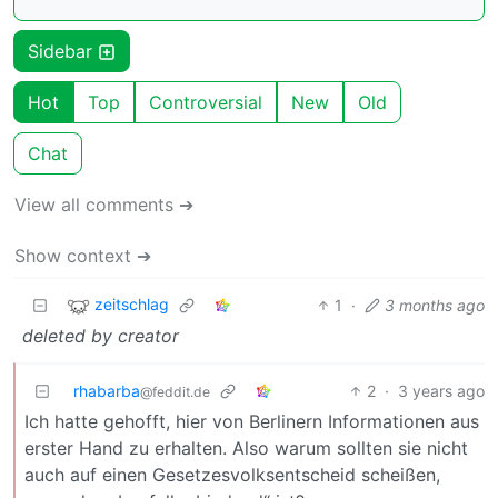
Sidebar
Hot
Top
Controversial
New
Old
Chat
View all comments ➔
Show context ➔
zeitschlag
1
·
3 months ago
deleted by creator
rhabarba
2
·
3 years ago
@feddit.de
Ich hatte gehofft, hier von Berlinern Informationen aus
erster Hand zu erhalten. Also warum sollten sie nicht
auch auf einen Gesetzesvolksentscheid scheißen,